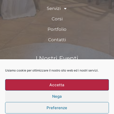
Servizi
Corsi
Portfolio
Contatti
I Nostri Eventi
Usiamo cookie per ottimizzare il nostro sito web ed i nostri servizi.
Prossimo evento
Accetta
Nega
Sapére di Casa – P.iva: 02248240562 –
Privacy
Policy –
Cookie policy
Preferenze