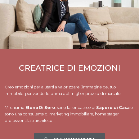
CREATRICE DI EMOZIONI
Creo emozioni per aiutarti a valorizzare l’immagine del tuo
immobile, per venderlo prima e al miglior prezzo di mercato.
Mi chiamo
Elena Di Sero
, sono la fondatrice di
Sapere di Casa
e
sono una consulente di marketing immobiliare, home stager
professionista e architetto.