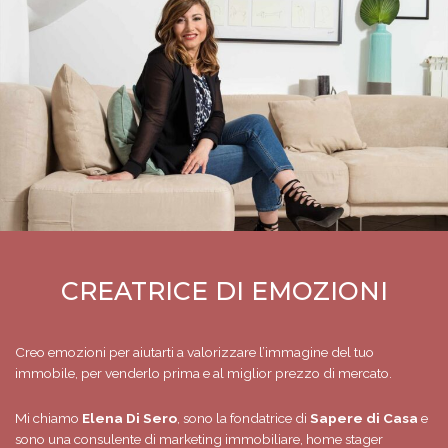
CREATRICE DI EMOZIONI
Creo emozioni per aiutarti a valorizzare l’immagine del tuo
immobile, per venderlo prima e al miglior prezzo di mercato.
Mi chiamo
Elena Di Sero
, sono la fondatrice di
Sapere di Casa
e
sono una consulente di marketing immobiliare, home stager